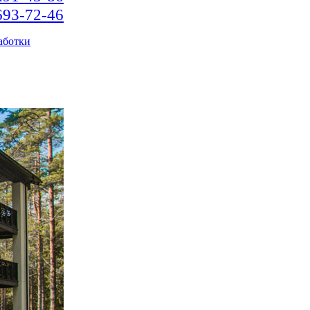
693-72-46
аботки